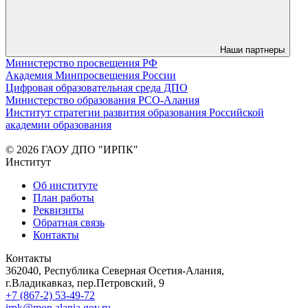
Наши партнеры
Министерство просвещения РФ
Академия Минпросвещения России
Цифровая образовательная среда ДПО
Министерство образования РСО-Алания
Институт стратегии развития образования Российской
академии образования
© 2026 ГАОУ ДПО "ИРПК"
Институт
Об институте
План работы
Реквизиты
Обратная связь
Контакты
Контакты
362040, Республика Северная Осетия-Алания,
г.Владикавказ, пер.Петровский, 9
+7 (867-2) 53-49-72
irpk@mon.alania.gov.ru