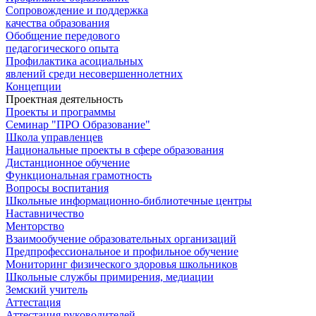
Сопровождение и поддержка
качества образования
Обобщение передового
педагогического опыта
Профилактика асоциальных
явлений среди несовершеннолетних
Концепции
Проектная деятельность
Проекты и программы
Семинар "ПРО Образование"
Школа управленцев
Национальные проекты в сфере образования
Дистанционное обучение
Функциональная грамотность
Вопросы воспитания
Школьные информационно-библиотечные центры
Наставничество
Менторство
Взаимообучение образовательных организаций
Предпрофессиональное и профильное обучение
Мониторинг физического здоровья школьников
Школьные службы примирения, медиации
Земский учитель
Аттестация
Аттестация руководителей