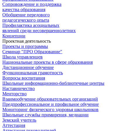
Сопровождение и поддержка
качества образования
Обобщение передового
педагогического опыта
Профилактика асоциальных
явлений среди несовершеннолетних
Концепции
Проектная деятельность
Проекты и программы
Семинар "ПРО Образование"
Школа управленцев
Национальные проекты в сфере образования
Дистанционное обучение
Функциональная грамотность
Вопросы воспитания
Школьные информационно-библиотечные центры
Наставничество
Менторство
Взаимообучение образовательных организаций
Предпрофессиональное и профильное обучение
Мониторинг физического здоровья школьников
Школьные службы примирения, медиации
Земский учитель
Аттестация
Аттестация руководителей