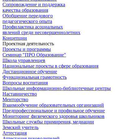
Сопровождение и поддержка
качества образования
Обобщение передового
педагогического опыта
Профилактика асоциальных
явлений среди несовершеннолетних
Концепции
Проектная деятельность
Проекты и программы
Семинар "ПРО Образование"
Школа управленцев
Национальные проекты в сфере образования
Дистанционное обучение
Функциональная грамотность
Вопросы воспитания
Школьные информационно-библиотечные центры
Наставничество
Менторство
Взаимообучение образовательных организаций
Предпрофессиональное и профильное обучение
Мониторинг физического здоровья школьников
Школьные службы примирения, медиации
Земский учитель
Аттестация
Аттестация руководителей