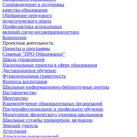
Сопровождение и поддержка
качества образования
Обобщение передового
педагогического опыта
Профилактика асоциальных
явлений среди несовершеннолетних
Концепции
Проектная деятельность
Проекты и программы
Семинар "ПРО Образование"
Школа управленцев
Национальные проекты в сфере образования
Дистанционное обучение
Функциональная грамотность
Вопросы воспитания
Школьные информационно-библиотечные центры
Наставничество
Менторство
Взаимообучение образовательных организаций
Предпрофессиональное и профильное обучение
Мониторинг физического здоровья школьников
Школьные службы примирения, медиации
Земский учитель
Аттестация
Аттестация руководителей