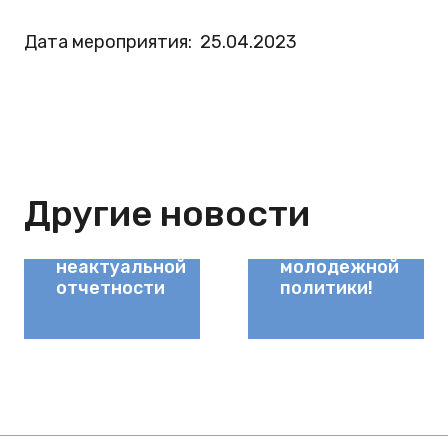
Дата мероприятия:
25.04.2023
Открыт прием
Минпросвещения
заявок на
Другие новости
России
образовательный
подготовлен
семинар для
перечень
специалистов
неактуальной
молодежной
отчетности
политики!