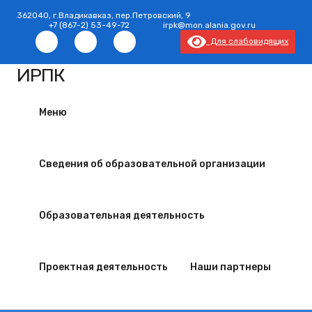
362040, г.Владикавказ, пер.Петровский, 9
+7 (867-2) 53-49-72
irpk@mon.alania.gov.ru
Для слабовидящих
ИРПК
Меню
Сведения об образовательной
организации
Образовательная
деятельность
Проектная деятельность
Наши партнеры