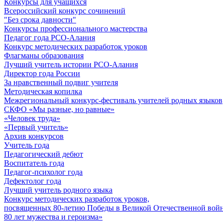
Конкурсы для учащихся
Всероссийский конкурс сочинений
"Без срока давности"
Конкурсы профессионального мастерства
Педагог года РСО-Алания
Конкурс методических разработок уроков
Флагманы образования
Лучший учитель истории РСО-Алания
Директор года России
За нравственный подвиг учителя
Методическая копилка
Межрегиональный конкурс-фестиваль учителей родных языков
СКФО «Мы разные, но равные»
«Человек труда»
«Первый учитель»
Архив конкурсов
Учитель года
Педагогический дебют
Воспитатель года
Педагог-психолог года
Дефектолог года
Лучший учитель родного языка
Конкурс методических разработок уроков,
посвященных 80-летию Победы в Великой Отечественной войне
80 лет мужества и героизма»