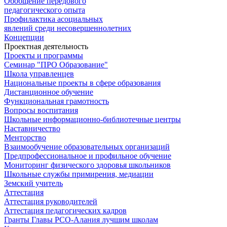
Обобщение передового
педагогического опыта
Профилактика асоциальных
явлений среди несовершеннолетних
Концепции
Проектная деятельность
Проекты и программы
Семинар "ПРО Образование"
Школа управленцев
Национальные проекты в сфере образования
Дистанционное обучение
Функциональная грамотность
Вопросы воспитания
Школьные информационно-библиотечные центры
Наставничество
Менторство
Взаимообучение образовательных организаций
Предпрофессиональное и профильное обучение
Мониторинг физического здоровья школьников
Школьные службы примирения, медиации
Земский учитель
Аттестация
Аттестация руководителей
Аттестация педагогических кадров
Гранты Главы РСО-Алания лучшим школам