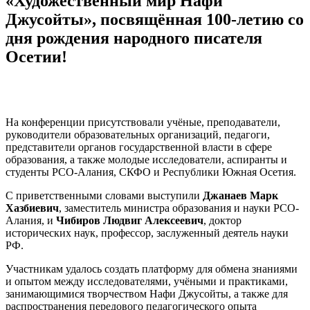
«Художественный мир Нафи
Джусойты», посвящённая 100-летию со
дня рождения народного писателя
Осетии!
На конференции присутствовали учёные, преподаватели,
руководители образовательных организаций, педагоги,
представители органов государственной власти в сфере
образования, а также молодые исследователи, аспиранты и
студенты РСО-Алания, СКФО и Республики Южная Осетия.
С приветственными словами выступили
Джанаев Марк
Хазбиевич
, заместитель министра образования и науки РСО-
Алания, и
Чибиров Людвиг Алексеевич
, доктор
исторических наук, профессор, заслуженный деятель науки
РФ.
Участникам удалось создать платформу для обмена знаниями
и опытом между исследователями, учёными и практиками,
занимающимися творчеством Нафи Джусойты, а также для
распространения передового педагогического опыта