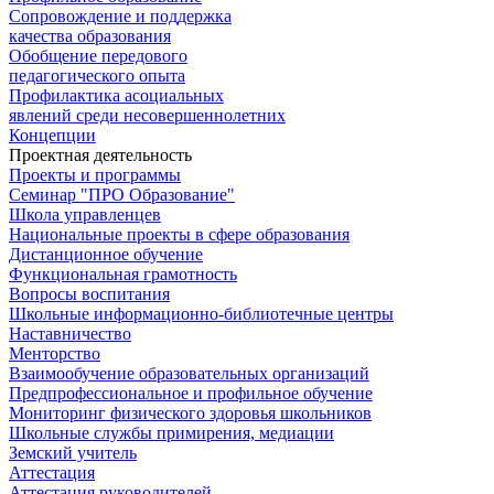
Сопровождение и поддержка
качества образования
Обобщение передового
педагогического опыта
Профилактика асоциальных
явлений среди несовершеннолетних
Концепции
Проектная деятельность
Проекты и программы
Семинар "ПРО Образование"
Школа управленцев
Национальные проекты в сфере образования
Дистанционное обучение
Функциональная грамотность
Вопросы воспитания
Школьные информационно-библиотечные центры
Наставничество
Менторство
Взаимообучение образовательных организаций
Предпрофессиональное и профильное обучение
Мониторинг физического здоровья школьников
Школьные службы примирения, медиации
Земский учитель
Аттестация
Аттестация руководителей