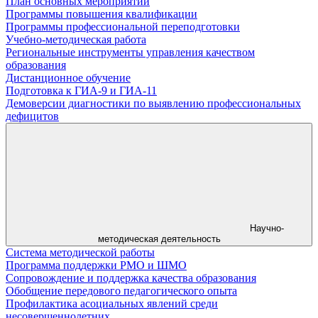
План основных мероприятий
Программы повышения квалификации
Программы профессиональной переподготовки
Учебно-методическая работа
Региональные инструменты управления качеством
образования
Дистанционное обучение
Подготовка к ГИА-9 и ГИА-11
Демоверсии диагностики по выявлению профессиональных
дефицитов
Научно-
методическая деятельность
Система методической работы
Программа поддержки РМО и ШМО
Сопровождение и поддержка качества образования
Обобщение передового педагогического опыта
Профилактика асоциальных явлений среди
несовершеннолетних