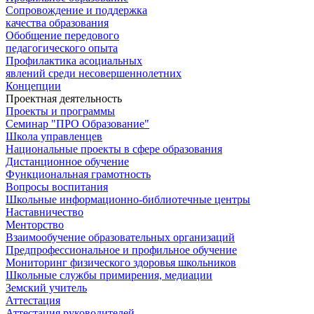
Сопровождение и поддержка
качества образования
Обобщение передового
педагогического опыта
Профилактика асоциальных
явлений среди несовершеннолетних
Концепции
Проектная деятельность
Проекты и программы
Семинар "ПРО Образование"
Школа управленцев
Национальные проекты в сфере образования
Дистанционное обучение
Функциональная грамотность
Вопросы воспитания
Школьные информационно-библиотечные центры
Наставничество
Менторство
Взаимообучение образовательных организаций
Предпрофессиональное и профильное обучение
Мониторинг физического здоровья школьников
Школьные службы примирения, медиации
Земский учитель
Аттестация
Аттестация руководителей