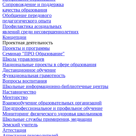
Сопровождение и поддержка
качества образования
Обобщение передового
педагогического опыта
Профилактика асоциальных
явлений среди несовершеннолетних
Концепции
Проектная деятельность
Проекты и программы
Семинар "ПРО Образование"
Школа управленцев
Национальные проекты в сфере образования
Дистанционное обучение
Функциональная грамотность
Вопросы воспитания
Школьные информационно-библиотечные центры
Наставничество
Менторство
Взаимообучение образовательных организаций
Предпрофессиональное и профильное обучение
Мониторинг физического здоровья школьников
Школьные службы примирения, медиации
Земский учитель
Аттестация
Аттестация руководителей