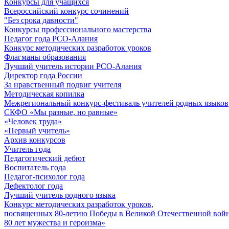
Конкурсы для учащихся
Всероссийский конкурс сочинений
"Без срока давности"
Конкурсы профессионального мастерства
Педагог года РСО-Алания
Конкурс методических разработок уроков
Флагманы образования
Лучший учитель истории РСО-Алания
Директор года России
За нравственный подвиг учителя
Методическая копилка
Межрегиональный конкурс-фестиваль учителей родных языков
СКФО «Мы разные, но равные»
«Человек труда»
«Первый учитель»
Архив конкурсов
Учитель года
Педагогический дебют
Воспитатель года
Педагог-психолог года
Дефектолог года
Лучший учитель родного языка
Конкурс методических разработок уроков,
посвященных 80-летию Победы в Великой Отечественной войне
80 лет мужества и героизма»