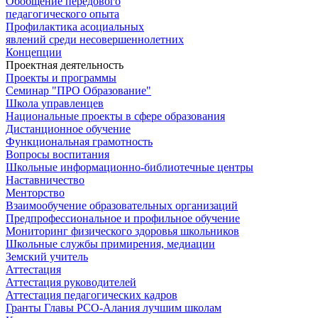
Обобщение передового
педагогического опыта
Профилактика асоциальных
явлений среди несовершеннолетних
Концепции
Проектная деятельность
Проекты и программы
Семинар "ПРО Образование"
Школа управленцев
Национальные проекты в сфере образования
Дистанционное обучение
Функциональная грамотность
Вопросы воспитания
Школьные информационно-библиотечные центры
Наставничество
Менторство
Взаимообучение образовательных организаций
Предпрофессиональное и профильное обучение
Мониторинг физического здоровья школьников
Школьные службы примирения, медиации
Земский учитель
Аттестация
Аттестация руководителей
Аттестация педагогических кадров
Гранты Главы РСО-Алания лучшим школам