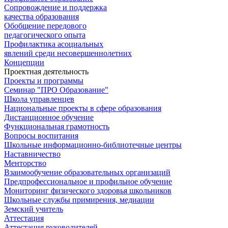
Сопровождение и поддержка
качества образования
Обобщение передового
педагогического опыта
Профилактика асоциальных
явлений среди несовершеннолетних
Концепции
Проектная деятельность
Проекты и программы
Семинар "ПРО Образование"
Школа управленцев
Национальные проекты в сфере образования
Дистанционное обучение
Функциональная грамотность
Вопросы воспитания
Школьные информационно-библиотечные центры
Наставничество
Менторство
Взаимообучение образовательных организаций
Предпрофессиональное и профильное обучение
Мониторинг физического здоровья школьников
Школьные службы примирения, медиации
Земский учитель
Аттестация
Аттестация руководителей